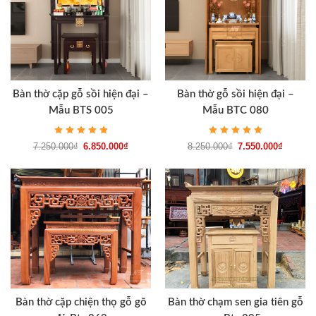
cao cấp chống ẩm, chống trầy và giữ màu bền bỉ.
Bàn thờ cặp gỗ sồi hiện đại –
Bàn thờ gỗ sồi hiện đại –
Mẫu BTS 005
Mẫu BTC 080
7.250.000
₫
6.850.000
₫
8.250.000
₫
7.550.000
₫
Bàn thờ cặp chiện thọ gỗ gõ
Bàn thờ chạm sen gia tiên gỗ