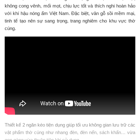
không cong vênh, mối mọt, chịu lực tốt và thích nghi hoàn hảo
với khí hậu nóng ẩm Việt Nam. Đặc biệt, vân gỗ sồi mềm mại,
tinh tế tạo nên sự sang trọng, trang nghiêm cho khu vực thờ
cúng.
Thiết kế 2 ngăn kéo tiện dụng giúp tối ưu không gian lưu trữ các
vật phẩm thờ cúng như nhang đèn, đèn nến, sách khấn… vừa
gọn gàng vừa thuận tiện khi sử dụng.