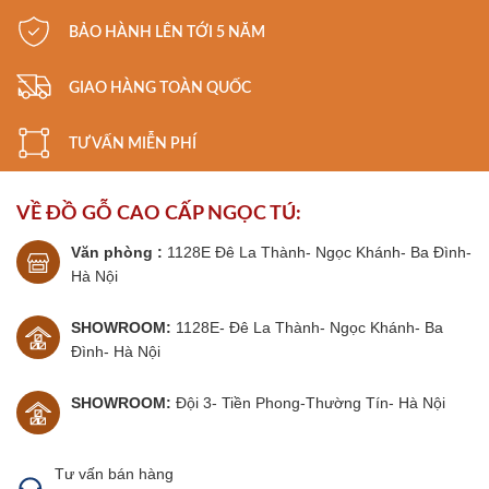
Miễn phí vận chuyển và lắp đặt
trong bán kính 15km
BẢO HÀNH LÊN TỚI 5 NĂM
Tư vấn phong thủy và gia công màu sắc theo yêu cầu
GIAO HÀNG TOÀN QUỐC
Tặng kèm
sơn kê bát hương trị giá 300.000đ
TƯ VẤN MIỄN PHÍ
Đồ Gỗ cao cấp Ngọc Tú
🏢 Showroom 1: 1128E Đê La Thành, Ba Đình, Hà Nội
VỀ ĐỒ GỖ CAO CẤP NGỌC TÚ:
🏢 Showroom 2: Đội 3, Tiền Phong, Thường Tín, Hà Nội
Văn phòng :
1128E Đê La Thành- Ngọc Khánh- Ba Đình-
0974 112 813
📞 Hotline:
Hà Nội
SHOWROOM:
1128E- Đê La Thành- Ngọc Khánh- Ba
Đình- Hà Nội
SHOWROOM:
Đội 3- Tiền Phong-Thường Tín- Hà Nội
Tư vấn bán hàng