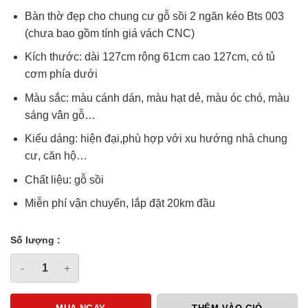
Bàn thờ đẹp cho chung cư gỗ sồi 2 ngăn kéo Bts 003
(chưa bao gồm tính giá vách CNC)
Kích thước: dài 127cm rộng 61cm cao 127cm, có tủ
cơm phía dưới
Màu sắc: màu cánh dán, màu hạt dẻ, màu óc chó, màu
sáng vân gỗ…
Kiểu dáng: hiện đại,phù hợp với xu hướng nhà chung
cư, căn hộ…
Chất liệu: gỗ sồi
Miễn phí vận chuyển, lắp đặt 20km đầu
Số lượng :
Bàn thờ gỗ sồi cho chung cư 2 ngăn kéo - Mẫu BTS 003 quanti