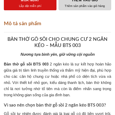
MUA NGAY
THÊM VÀO GIỎ
Lắp đặt miễn phí
Thêm sản phẩm vào giỏ hàng
Mô tả sản phẩm
BÀN THỜ GỖ SỒI CHO CHUNG CƯ 2 NGĂN
KÉO – MẪU BTS 003
Nương tựa bình yên, giữ vững cội nguồn
Bàn thờ gỗ sồi BTS 003
2 ngăn kéo là sự kết hợp hoàn hảo
giữa giá trị tâm linh truyền thống và thẩm mỹ hiện đại, phù hợp
cho các căn hộ chung cư hoặc nhà phố có diện tích vừa và
nhỏ. Với thiết kế nhỏ gọn, kiểu dáng thanh lịch, bàn thờ không
chỉ là nơi tưởng nhớ tổ tiên mà còn là điểm nhấn sang trọng
trong không gian sống của gia đình bạn.
Vì sao nên chọn bàn thờ gỗ sồi 2 ngăn kéo BTS 003?
Gỗ sồi tự nhiên được đánh giá là loại gỗ có độ bền vượt trội,