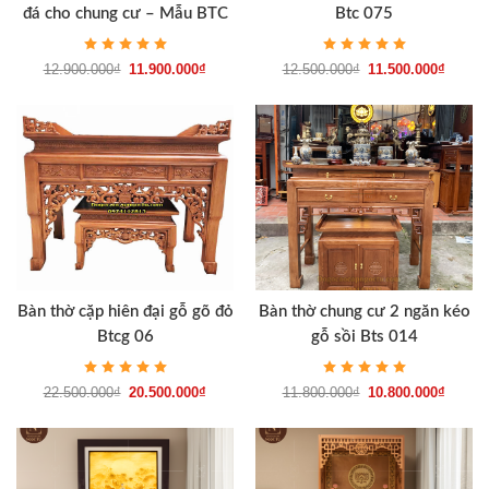
đá cho chung cư – Mẫu BTC
Btc 075
091
12.900.000
₫
11.900.000
₫
12.500.000
₫
11.500.000
₫
Bàn thờ cặp hiên đại gỗ gõ đỏ
Bàn thờ chung cư 2 ngăn kéo
Btcg 06
gỗ sồi Bts 014
22.500.000
₫
20.500.000
₫
11.800.000
₫
10.800.000
₫
Chất liệu gỗ sồi nguyên chất – Sơn PU cao cấp
Bàn thờ gỗ sồi BTS 003
được chế tác từ gỗ sồi nguyên khối
100%, tuyển chọn kỹ lưỡng, đảm bảo độ chắc chắn, bền đẹp
theo thời gian. Bề mặt sản phẩm được xử lý tỉ mỉ, phủ sơn PU